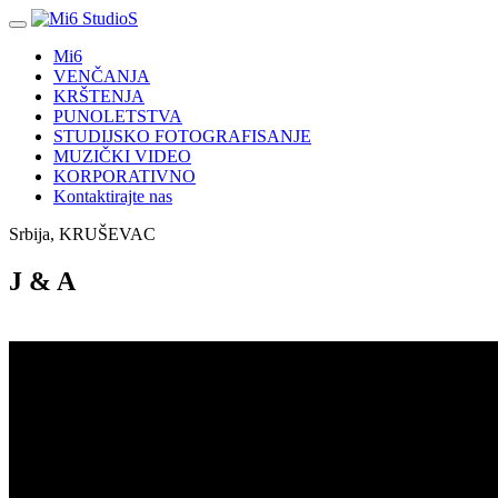
Mi6
VENČANJA
KRŠTENJA
PUNOLETSTVA
STUDIJSKO FOTOGRAFISANJE
MUZIČKI VIDEO
KORPORATIVNO
Kontaktirajte nas
Srbija, KRUŠEVAC
J & A