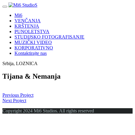
Mi6
VENČANJA
KRŠTENJA
PUNOLETSTVA
STUDIJSKO FOTOGRAFISANJE
MUZIČKI VIDEO
KORPORATIVNO
Kontaktirajte nas
Srbija, LOZNICA
Tijana & Nemanja
Previous Project
Next Project
Copyright 2024 Mi6 Studios. All rights reserved