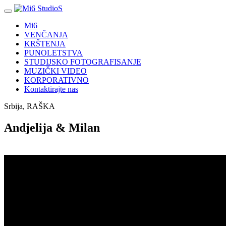
Mi6
VENČANJA
KRŠTENJA
PUNOLETSTVA
STUDIJSKO FOTOGRAFISANJE
MUZIČKI VIDEO
KORPORATIVNO
Kontaktirajte nas
Srbija, RAŠKA
Andjelija & Milan