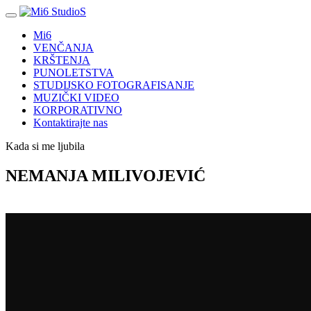
Mi6
VENČANJA
KRŠTENJA
PUNOLETSTVA
STUDIJSKO FOTOGRAFISANJE
MUZIČKI VIDEO
KORPORATIVNO
Kontaktirajte nas
Kada si me ljubila
NEMANJA MILIVOJEVIĆ