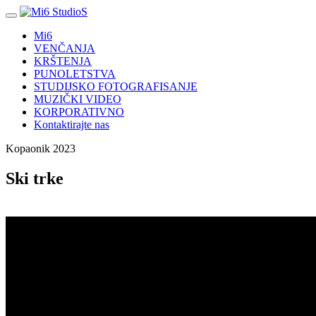
Mi6
VENČANJA
KRŠTENJA
PUNOLETSTVA
STUDIJSKO FOTOGRAFISANJE
MUZIČKI VIDEO
KORPORATIVNO
Kontaktirajte nas
Kopaonik 2023
Ski trke